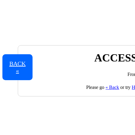
ACCESS
BACK
«
Fro
Please go
« Back
or try
H