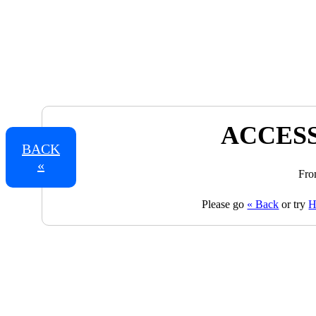
ACCESS
BACK
«
Fro
Please go
« Back
or try
H