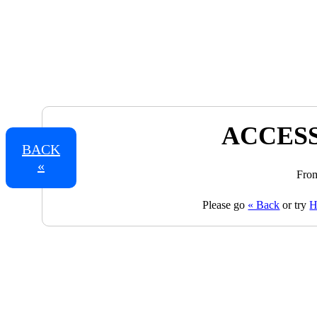
ACCESS
BACK
«
From
Please go
« Back
or try
H