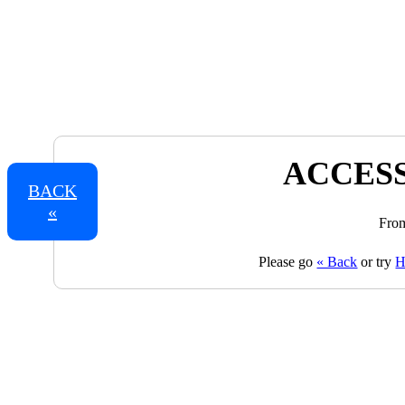
ACCESS
BACK
«
From
Please go
« Back
or try
H