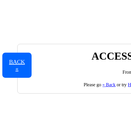
ACCESS
BACK
«
From
Please go
« Back
or try
H