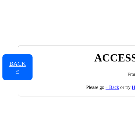
ACCESS
BACK
«
Fro
Please go
« Back
or try
H