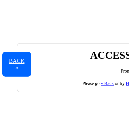
ACCESS
BACK
«
From
Please go
« Back
or try
H