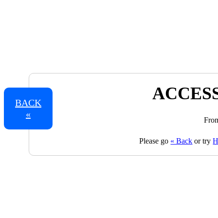
ACCESS
BACK
«
From
Please go
« Back
or try
H