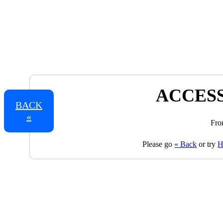
ACCESS
BACK
«
Fro
Please go
« Back
or try
H