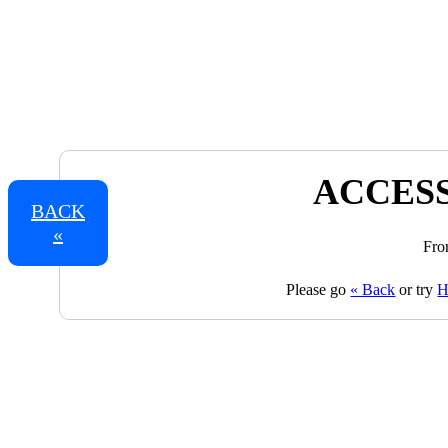
ACCESS
BACK
«
Fro
Please go
« Back
or try
H