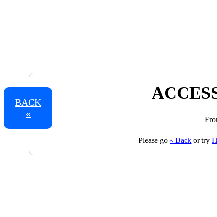
ACCESS
BACK
«
Fro
Please go
« Back
or try
H