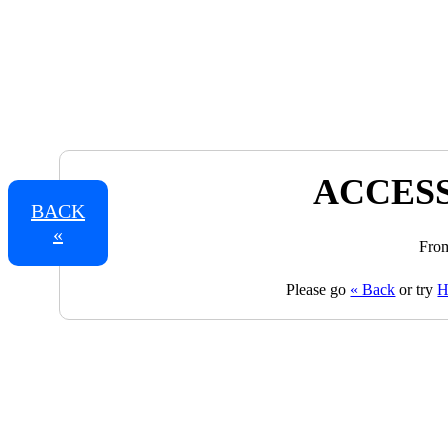
ACCESS
BACK
«
From
Please go
« Back
or try
H