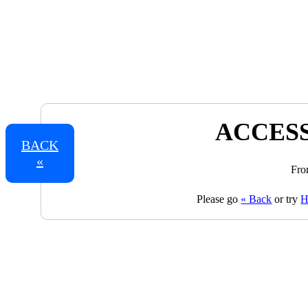
ACCESS
BACK
«
Fro
Please go
« Back
or try
H