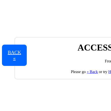
ACCESS
BACK
«
Fro
Please go
« Back
or try
H